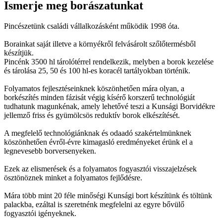
Ismerje meg borászatunkat
Pincészetünk családi vállalkozásként működik 1998 óta.
Borainkat saját illetve a környékről felvásárolt szőlőtermésből
készítjük.
Pincénk 3500 hl tárolótérrel rendelkezik, melyben a borok kezelése
és tárolása 25, 50 és 100 hl-es koracél tartályokban történik.
Folyamatos fejlesztéseinknek köszönhetően mára olyan, a
borkészítés minden fázisát végig kísérő korszerű technológiát
tudhatunk magunkénak, amely lehetővé teszi a Kunsági Borvidékre
jellemző friss és gyümölcsös reduktív borok elkészítését.
A megfelelő technológiánknak és odaadó szakértelmünknek
köszönhetően évről-évre kimagasló eredményeket érünk el a
legnevesebb borversenyeken.
Ezek az elismerések és a folyamatos fogyasztói visszajelzések
ösztönöznek minket a folyamatos fejlődésre.
Mára több mint 20 féle minőségi Kunsági bort készítünk és töltünk
palackba, ezáltal is szeretnénk megfelelni az egyre bővülő
fogyasztói igényeknek.