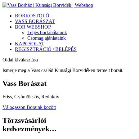
BORKÓSTOLÓ
VASS BORÁSZAT
BOR WEBSHOP
Teljes borkínálatunk
Csomag ajánlataink
KAPCSOLAT
REGISZTRÁCIÓ / BELÉPÉS
Oldal kiválasztása
Ismerje meg a Vass család Kunsági Borvidéken termelt borait.
Vass Borászat
Friss, Gyümölcsös, Reduktív
Válogasson Boraink között
Törzsvásárlói
kedvezmények…