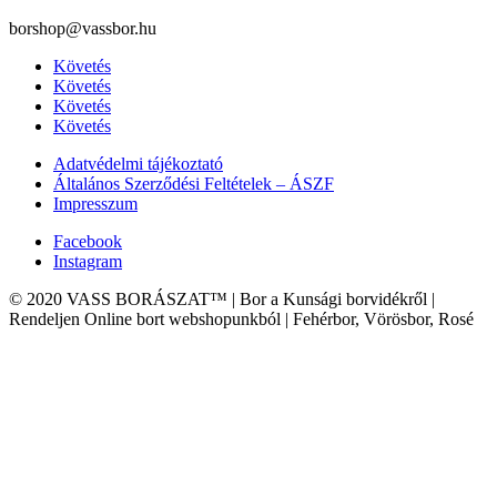
borshop@vassbor.hu
Követés
Követés
Követés
Követés
Adatvédelmi tájékoztató
Általános Szerződési Feltételek – ÁSZF
Impresszum
Facebook
Instagram
© 2020 VASS BORÁSZAT™ | Bor a Kunsági borvidékről |
Rendeljen Online bort webshopunkból | Fehérbor, Vörösbor, Rosé