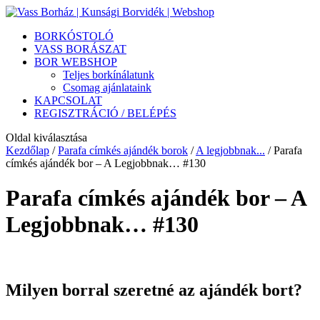
BORKÓSTOLÓ
VASS BORÁSZAT
BOR WEBSHOP
Teljes borkínálatunk
Csomag ajánlataink
KAPCSOLAT
REGISZTRÁCIÓ / BELÉPÉS
Oldal kiválasztása
Kezdőlap
/
Parafa címkés ajándék borok
/
A legjobbnak...
/ Parafa
címkés ajándék bor – A Legjobbnak… #130
Parafa címkés ajándék bor – A
Legjobbnak… #130
Milyen borral szeretné az ajándék bort?