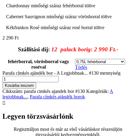
Chardonnay minőségi száraz fehérborral töltve
Cabernet Sauvignon minőségi száraz vörösborral töltve
Kékfrankos Rosé minőségi száraz rosé borral töltve
2 290
Ft
Szállítási díj:
12 palack borig: 2 990 Ft.-
fehérborral, vörösborral vagy
roséval
Törlés
Parafa címkés ajándék bor - A Legjobbnak... #130 mennyiség
Kosárba teszem
Cikkszám:
parafa cimkés ajandek bor #130
Kategóriák:
A
legjobbnak...
,
Parafa címkés ajándék borok

Legyen törzsvásárlónk
Regisztráljon most és már az első vásárláskor részesüljön
törzsvásárlói kedvezményeinkből.