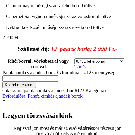
Chardonnay minőségi száraz fehérborral töltve
Cabernet Sauvignon minőségi száraz vörösborral töltve
Kékfrankos Rosé minőségi száraz rosé borral töltve
2 290
Ft
Szállítási díj:
12 palack borig: 2 990 Ft.-
fehérborral, vörösborral vagy
roséval
Törlés
Parafa címkés ajándék bor - Évfordulóra... #123 mennyiség
Kosárba teszem
Cikkszám:
parafa cimkés ajandek bor #123
Kategóriák:
Évfordulóra
,
Parafa címkés ajándék borok

Legyen törzsvásárlónk
Regisztráljon most és már az első vásárláskor részesüljön
törzsvásárlói kedvezményeinkből.