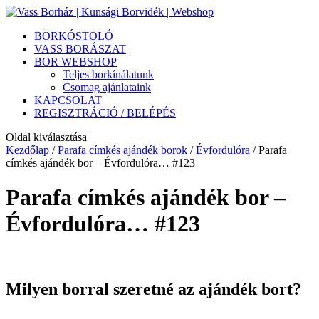
BORKÓSTOLÓ
VASS BORÁSZAT
BOR WEBSHOP
Teljes borkínálatunk
Csomag ajánlataink
KAPCSOLAT
REGISZTRÁCIÓ / BELÉPÉS
Oldal kiválasztása
Kezdőlap
/
Parafa címkés ajándék borok
/
Évfordulóra
/ Parafa
címkés ajándék bor – Évfordulóra… #123
Parafa címkés ajándék bor –
Évfordulóra… #123
Milyen borral szeretné az ajándék bort?