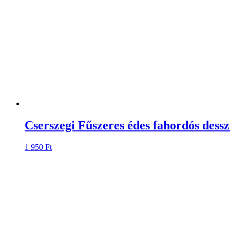
Cserszegi Fűszeres édes fahordós dess
1 950
Ft