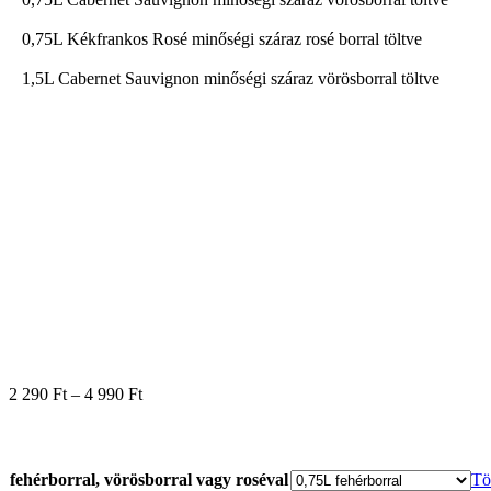
0,75L Kékfrankos Rosé minőségi száraz rosé borral töltve
1,5L Cabernet Sauvignon minőségi száraz vörösborral töltve
2 290
Ft
–
4 990
Ft
fehérborral, vörösborral vagy roséval
Tö