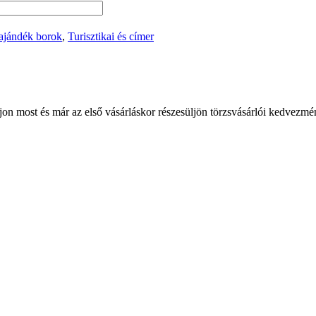
 ajándék borok
,
Turisztikai és címer
jon most és már az első vásárláskor részesüljön törzsvásárlói kedvezmé