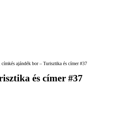
a címkés ajándék bor – Turisztika és címer #37
isztika és címer #37