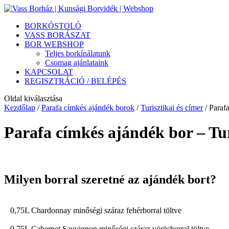
BORKÓSTOLÓ
VASS BORÁSZAT
BOR WEBSHOP
Teljes borkínálatunk
Csomag ajánlataink
KAPCSOLAT
REGISZTRÁCIÓ / BELÉPÉS
Oldal kiválasztása
Kezdőlap
/
Parafa címkés ajándék borok
/
Turisztikai és címer
/ Paraf
Parafa címkés ajándék bor – Tur
Milyen borral szeretné az ajándék bort?
0,75L Chardonnay minőségi száraz fehérborral töltve
0,75L Cabernet Sauvignon minőségi száraz vörösborral töltve