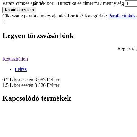
Parafa címkés ajándék bor - Turisztika és címer #37 mennyiség
Kosárba teszem
Cikkszám:
parafa cimkés ajandek bor #37
Kategóriák:
Parafa címkés

Legyen törzsvásárlónk
Regisztrál
Regisztráljon
Leírás
0.7 L bor esetén 3 053 Ft/liter
1.5 L bor esetén 3 326 Ft/liter
Kapcsolódó termékek