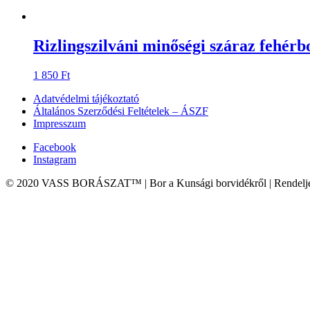
Rizlingszilváni minőségi száraz fehérb
1 850
Ft
Adatvédelmi tájékoztató
Általános Szerződési Feltételek – ÁSZF
Impresszum
Facebook
Instagram
© 2020 VASS BORÁSZAT™ | Bor a Kunsági borvidékről | Rendeljen 