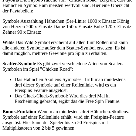
Hähnchen-Symbole am meisten wertvoll sind. Hier eine Übersicht
der Paytabellen:
Symbole Auszahlung Hähnchen (5er-Linie) 1000 x Einsatz König
von Herzen 200 x Einsatz Dame 150 x Einsatz Bube 120 x Einsatz
Zehner 90 x Einsatz
Wilds
Das Wild-Symbol erscheint auf allen fünf Rollen und kann
alle anderen Symbole außer dem Scatter-Symbol ersetzen. Es ist
damit möglich, mehrere Gewinne pro Spin zu erhalten.
Scatter-Symbole
Es gibt zwei verschiedene Arten von Scatter-
Symbolen im Spiel "Chicken Road":
Das Hähnchen-Skullens-Symboles: Trifft man mindestens
drei dieser Symbole auf einer Rollenlinie, wird es ein
Freispins-Feature ausgelöst.
Das Cluck-Cluck-Symbool: Wird dies drei Mal in
Erscheinung gebracht, ergibt das die Free Spin Feature.
Bonus-Funktion
Wenn man mindestens drei Hähnchen-Skullens-
Symbole auf einer Rollenlinie erhält, wird ein Freispins-Feature
ausgelöst. Hier kann der Spieler bis zu 20 Freispins mit
Multiplikatoren von 2 bis 5 gewinnen.