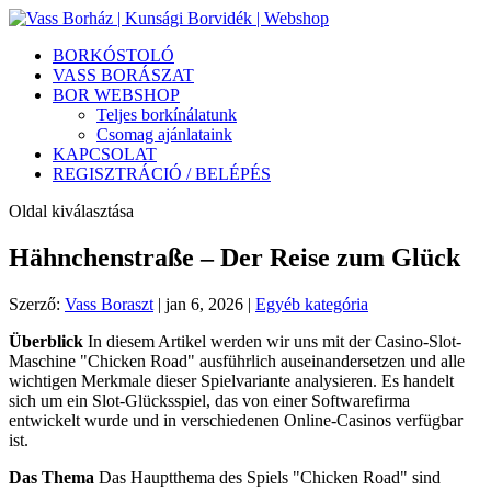
BORKÓSTOLÓ
VASS BORÁSZAT
BOR WEBSHOP
Teljes borkínálatunk
Csomag ajánlataink
KAPCSOLAT
REGISZTRÁCIÓ / BELÉPÉS
Oldal kiválasztása
Hähnchenstraße – Der Reise zum Glück
Szerző:
Vass Boraszt
|
jan 6, 2026
|
Egyéb kategória
Überblick
In diesem Artikel werden wir uns mit der Casino-Slot-
Maschine "Chicken Road" ausführlich auseinandersetzen und alle
wichtigen Merkmale dieser Spielvariante analysieren. Es handelt
sich um ein Slot-Glücksspiel, das von einer Softwarefirma
entwickelt wurde und in verschiedenen Online-Casinos verfügbar
ist.
Das Thema
Das Hauptthema des Spiels "Chicken Road" sind