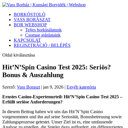
BORKÓSTOLÓ
VASS BORÁSZAT
BOR WEBSHOP
Teljes borkínálatunk
Csomag ajánlataink
KAPCSOLAT
REGISZTRÁCIÓ / BELÉPÉS
Oldal kiválasztása
Hit’N’Spin Casino Test 2025: Seriös?
Bonus & Auszahlung
Szerző:
Vass Boraszt
|
jan 9, 2026
|
Egyéb kategória
Ernstes Casino-Expertenurteil: Hit’N’Spin Casino Test 2025 –
Erfüllt seriöse Anforderungen?
In diesem Beitrag haben wir uns das Hit’N’Spin Casino
vorgenommen und ihn auf seine Seriosität, Bonusbetreuung sowie
Zahlungsprozesse getestet. Unser Ziel ist es, eine umfassende
Analyse zu erstellen, die Spieler dazu auffordert, ein differenziertes