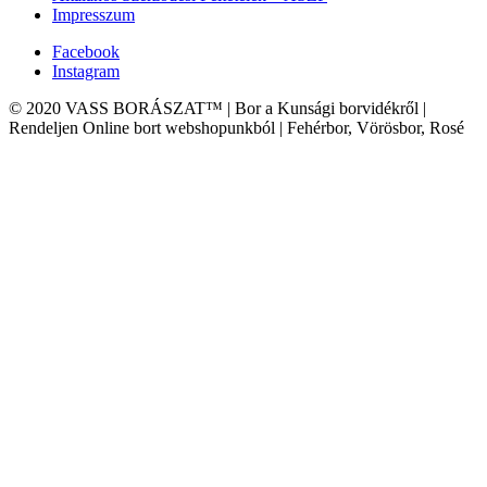
Impresszum
Facebook
Instagram
© 2020 VASS BORÁSZAT™ | Bor a Kunsági borvidékről |
Rendeljen Online bort webshopunkból | Fehérbor, Vörösbor, Rosé