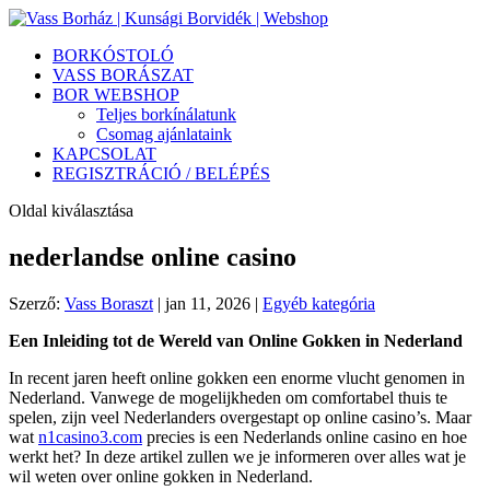
BORKÓSTOLÓ
VASS BORÁSZAT
BOR WEBSHOP
Teljes borkínálatunk
Csomag ajánlataink
KAPCSOLAT
REGISZTRÁCIÓ / BELÉPÉS
Oldal kiválasztása
nederlandse online casino
Szerző:
Vass Boraszt
|
jan 11, 2026
|
Egyéb kategória
Een Inleiding tot de Wereld van Online Gokken in Nederland
In recent jaren heeft online gokken een enorme vlucht genomen in
Nederland. Vanwege de mogelijkheden om comfortabel thuis te
spelen, zijn veel Nederlanders overgestapt op online casino’s. Maar
wat
n1casino3.com
precies is een Nederlands online casino en hoe
werkt het? In deze artikel zullen we je informeren over alles wat je
wil weten over online gokken in Nederland.