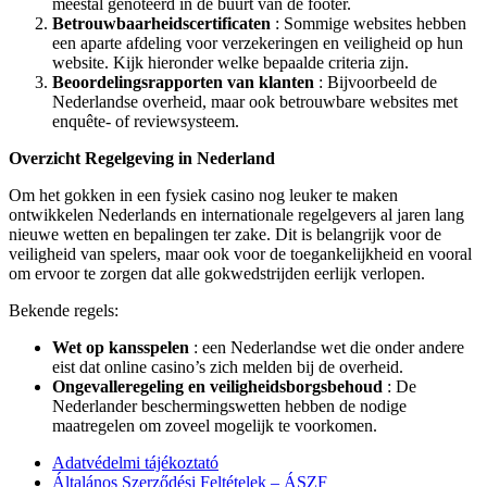
meestal genoteerd in de buurt van de footer.
Betrouwbaarheidscertificaten
: Sommige websites hebben
een aparte afdeling voor verzekeringen en veiligheid op hun
website. Kijk hieronder welke bepaalde criteria zijn.
Beoordelingsrapporten van klanten
: Bijvoorbeeld de
Nederlandse overheid, maar ook betrouwbare websites met
enquête- of reviewsysteem.
Overzicht Regelgeving in Nederland
Om het gokken in een fysiek casino nog leuker te maken
ontwikkelen Nederlands en internationale regelgevers al jaren lang
nieuwe wetten en bepalingen ter zake. Dit is belangrijk voor de
veiligheid van spelers, maar ook voor de toegankelijkheid en vooral
om ervoor te zorgen dat alle gokwedstrijden eerlijk verlopen.
Bekende regels:
Wet op kansspelen
: een Nederlandse wet die onder andere
eist dat online casino’s zich melden bij de overheid.
Ongevalleregeling en veiligheidsborgsbehoud
: De
Nederlander beschermingswetten hebben de nodige
maatregelen om zoveel mogelijk te voorkomen.
Adatvédelmi tájékoztató
Általános Szerződési Feltételek – ÁSZF