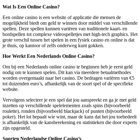
Wat Is Een Online Casino?
Een online casino is een website of applicatie die mensen de
mogelijkheid biedt om geld te winnen door middel van verschillende
spellen. Deze spellen kunnen variëren van traditionele kaart- en
bordspellen tot complexe videospelletjes met high-tech graphics. Het
grote verschil tussen het spelen in een fysiek casino en online is dat
je thuis, op kantoor of zelfs onderweg kunt gokken.
Hoe Werkt Een Nederlands Online Casino?
Om bij een Nederlands online casino te beginnen heb je eerst geld
nodig om te kunnen spelen. Dit kan via meerdere betaalmethodes
worden overgemaakt naar het casino. De bedragen variëren van €5
tot duizenden euro’s, afhankelijk van de soort spel of de specifieke
website.
Vervolgens selecteer je een spel dat jou aanspreekt en ga je met geld
inzetten op verschillende spelelementen zoals spins (bijvoorbeeld
roulette), ronden (bijvoorbeeld blackjack) of punten (bijvoorbeeld
poker). Het lot bepaalt wie wint, maar de kans dat het jou toebedeelt
is afhankelijk van de kansberekening en statistieken die door experts
zijn opgesteld.
Soorten Nederlandse Online Casino’s