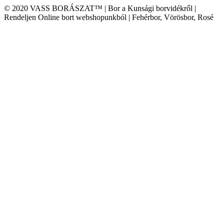
© 2020 VASS BORÁSZAT™ | Bor a Kunsági borvidékről |
Rendeljen Online bort webshopunkból | Fehérbor, Vörösbor, Rosé