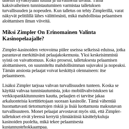
talletus hyväksytään tutulla ja turvallisella tavalla. Tämä
kaksivaiheinen tunnistautuminen varmistaa talletuksen
turvallisuuden ja nopeuden. Kun talletus on tehty Zimplerillä, varat
näkyvät pelitilillä lähes välittömästi, mikä mahdollistaa pelaamisen
aloittamisen ilman viiveitä.
Miksi Zimpler On Erinomainen Valinta
Kasinopelaajalle?
Zimpler-kasinoiden vetovoima piilee useissa selkeissä eduissa, jotka
parantavat merkittävästi pelaajakokemusta. Yksi keskeisimmistä
syistä on vaivattomuus. Koko prosessi, talletuksesta pelaamisen
aloittamiseen, on suunniteltu mahdollisimman sujuvaksi ja nopeaksi.
Tämän ansiosta pelaajat voivat keskittyä olennaiseen: itse
pelaamiseen.
Lisäksi Zimpler tarjoaa vahvan turvallisuuden tunteen. Koska se
käyttää vahvaa tunnistautumista, joko mobiilivahvistuksen tai
verkkopankkitunnusten kautta, pelaajien ei tarvitse jakaa
arkaluonteisia korttitietojaan suoraan kasinolle. Tämä vähentää
huomattavasti tietomurtojen riskiä ja lisää luottamusta maksutavan
turvallisuuteen. Monet pelaajat arvostavat myös sitä, että Zimpler-
talletukset eivät yleensä kerrytä ylimääräisiä käsittelykuluja
kasinoiden puolelta, mikä tekee pelaamisesta
kustannustehokkaampaa.