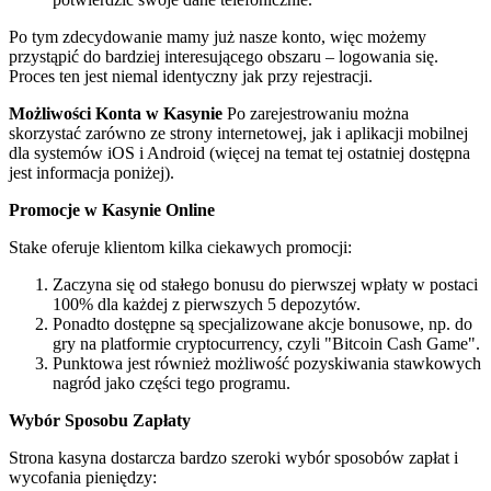
Po tym zdecydowanie mamy już nasze konto, więc możemy
przystąpić do bardziej interesującego obszaru – logowania się.
Proces ten jest niemal identyczny jak przy rejestracji.
Możliwości Konta w Kasynie
Po zarejestrowaniu można
skorzystać zarówno ze strony internetowej, jak i aplikacji mobilnej
dla systemów iOS i Android (więcej na temat tej ostatniej dostępna
jest informacja poniżej).
Promocje w Kasynie Online
Stake oferuje klientom kilka ciekawych promocji:
Zaczyna się od stałego bonusu do pierwszej wpłaty w postaci
100% dla każdej z pierwszych 5 depozytów.
Ponadto dostępne są specjalizowane akcje bonusowe, np. do
gry na platformie cryptocurrency, czyli "Bitcoin Cash Game".
Punktowa jest również możliwość pozyskiwania stawkowych
nagród jako części tego programu.
Wybór Sposobu Zapłaty
Strona kasyna dostarcza bardzo szeroki wybór sposobów zapłat i
wycofania pieniędzy: