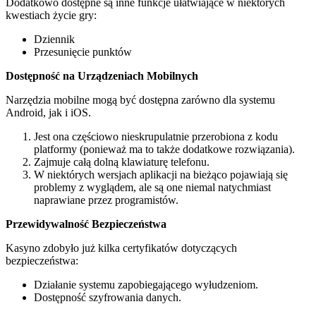
Dodatkowo dostępne są inne funkcje ułatwiające w niektórych
kwestiach życie gry:
Dziennik
Przesunięcie punktów
Dostępność na Urządzeniach Mobilnych
Narzędzia mobilne mogą być dostępna zarówno dla systemu
Android, jak i iOS.
Jest ona częściowo nieskrupulatnie przerobiona z kodu
platformy (ponieważ ma to także dodatkowe rozwiązania).
Zajmuje całą dolną klawiaturę telefonu.
W niektórych wersjach aplikacji na bieżąco pojawiają się
problemy z wyglądem, ale są one niemal natychmiast
naprawiane przez programistów.
Przewidywalność Bezpieczeństwa
Kasyno zdobyło już kilka certyfikatów dotyczących
bezpieczeństwa:
Działanie systemu zapobiegającego wyłudzeniom.
Dostępność szyfrowania danych.