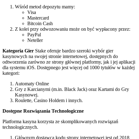
Wśród metod depozytu mamy:
Visa
Mastercard
Bitcoin Cash
Z kolei przy odwozowaniu może on być wypłacony przez:
PayPal
Neteller
Kategoria Gier
Stake oferuje bardzo szeroki wybór gier
kasynowych na swojej stronie internetowej, dostępnych do
odtworzenia zarówno ze strony głównej platformy, jak i jej aplikacji
dla systemu iOS. Dostępnego jest więcej od 1000 tytułów w każdej
kategori:
Automaty Online
Gry z Karcianymi (m.in. Black Jack) oraz Kartami do Gry
Kasynowej.
Roulette, Casino Holdem i innych.
Dostępne Rozwiązania Technologiczne
Platforma kasyna korzysta ze skomplikowanych rozwiązań
technologicznych.
Głównym dostawcą kodu strony internetowej jest od 2018